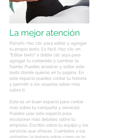
La mejor atención
Párrafo. Haz clic para editar y agregar
tu propio texto. Es fácil. Haz clic en
"Editar texto" o doble clic aquí para
agregar tu contenido y cambiar la
fuente. Puedes arrastrar y soltar este
texto donde quieras en tu página. En
este espacio puedes contar tu historia
y permitir a los usuarios saber más
sobre ti.
​Este es un buen espacio para contar
más sobre tu compañía y servicios.
Puedes usar este espacio para
incorporar más detalles sobre tu
empresa. Escribe sobre tu equipo y los
servicios que ofreces. Cuéntales a los
visitantes la historia sobre cómo se te