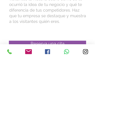
ocurrió la idea de tu negocio y qué te
diferencia de tus competidores. Haz
que tu empresa se destaque y muestra
a los visitantes quién eres.
Reserva una cita
Agenda online. Es fácil,
rápido y seguro.
Términos y
Política de
Condiciones
Privacidad
© 2035 Creado por SME
BioPraxis
C. Santo Domingo 30B